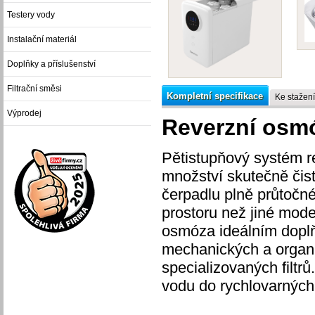
Testery vody
Instalační materiál
Doplňky a příslušenství
Filtrační směsi
Kompletní specifikace
Ke stažení
Výprodej
Reverzní osm
Pětistupňový systém re
množství skutečně čis
čerpadlu plně průtočn
prostoru než jiné mod
osmóza ideálním doplň
mechanických a organi
specializovaných filtr
vodu do rychlovarných