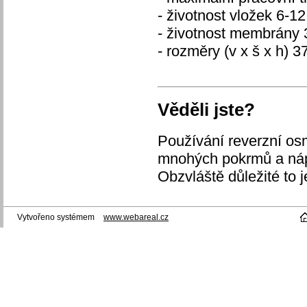
- životnost vložek 6-1
- životnost membrány 
- rozměry (v x š x h) 3
Věděli jste?
Používání reverzní osm
mnohých pokrmů a nápoj
Obzvláště důležité to 
Vytvořeno systémem
www.webareal.cz