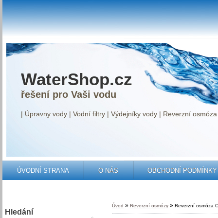
WaterShop.cz
řešení pro Vaši vodu
| Úpravny vody | Vodní filtry | Výdejníky vody | Reverzní osmóza 
ÚVODNÍ STRANA
O NÁS
OBCHODNÍ PODMÍNKY
»
»
Úvod
Reverzní osmózy
Reverzní osmóza 
Hledání