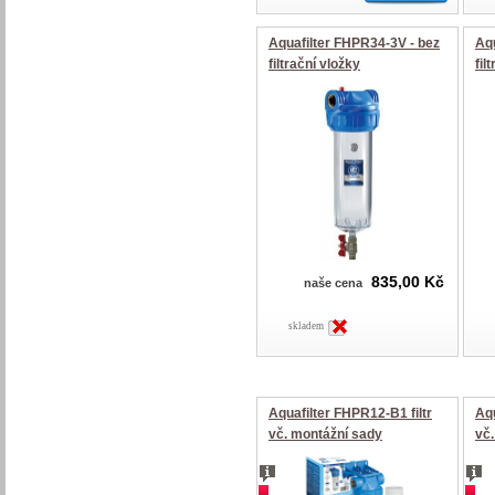
Aquafilter FHPR34-3V - bez
Aqu
filtrační vložky
fil
835,00 Kč
naše cena
skladem
Aquafilter FHPR12-B1 filtr
Aqu
vč. montážní sady
vč
akce
akc