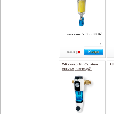
2 590,00 Kč
naše cena
skladem
Odkalovací filtr Canature
Atl
CPF-3-M, 3 m3/h (vč.
manometru) - 1"