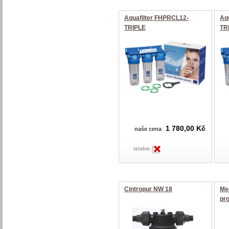
Aquafilter FHPRCL12-
Aq
TRIPLE
TR
1 780,00 Kč
naše cena
skladem
Cintropur NW 18
Mec
pr
ma