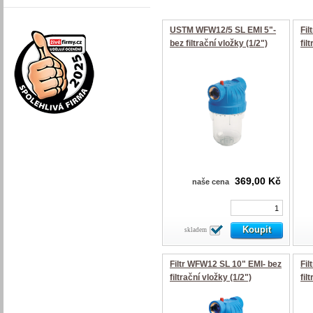
USTM WFW12/5 SL EMI 5"-
Fil
bez filtrační vložky (1/2")
fil
369,00 Kč
naše cena
skladem
Filtr WFW12 SL 10" EMI- bez
Fil
filtrační vložky (1/2")
fil