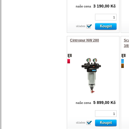
3 190,00 Kč
naše cena
skladem
Cintropur NW 280
Sc
3/8
akce
nov
dop
5 899,00 Kč
naše cena
skladem