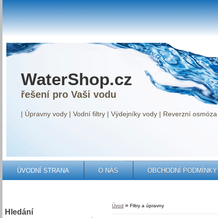
WaterShop.cz
řešení pro Vaši vodu
| Úpravny vody | Vodní filtry | Výdejníky vody | Reverzní osmóza 
ÚVODNÍ STRANA
O NÁS
OBCHODNÍ PODMÍNKY
»
Úvod
Filtry a úpravny
Hledání