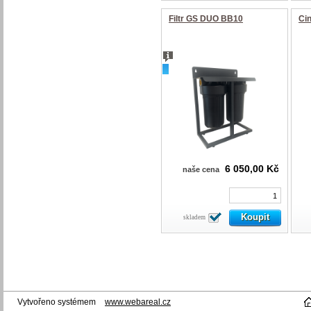
Filtr GS DUO BB10
Ci
novinka
6 050,00 Kč
naše cena
skladem
Vytvořeno systémem
www.webareal.cz