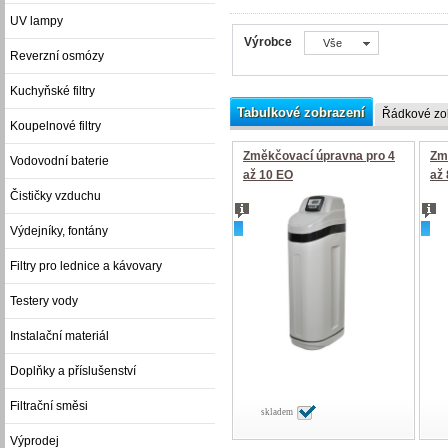
UV lampy
Výrobce
Vše
Reverzní osmózy
Kuchyňské filtry
Tabulkové zobrazení
Řádkové zo
Koupelnové filtry
Změkčovací úpravna pro 4
Zm
Vodovodní baterie
až 10 EO
až
Čističky vzduchu
novinka
nov
Výdejníky, fontány
Filtry pro lednice a kávovary
Testery vody
Instalační materiál
Doplňky a příslušenství
Filtrační směsi
skladem
Výprodej