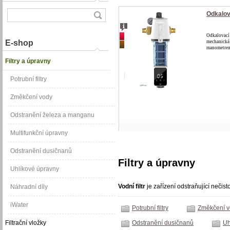
Odkalova
akce
Odkalovací 
E-shop
mechanická 
doprava zdarma
manometrem 
Filtry a úpravny
Potrubní filtry
Změkčení vody
Odstranění železa a manganu
Multifunkční úpravny
Odstranění dusičnanů
Filtry a úpravny
Uhlíkové úpravny
Vodní filtr
je zařízení odstraňující nečist
Náhradní díly
iWater
Potrubní filtry
Změkčení 
Filtrační vložky
Odstranění dusičnanů
Uh