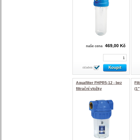
469,00 Kč
naše cena
skladem
Aquafilter FHPR5-12 - bez
Fi
filtrační vložky
(1"